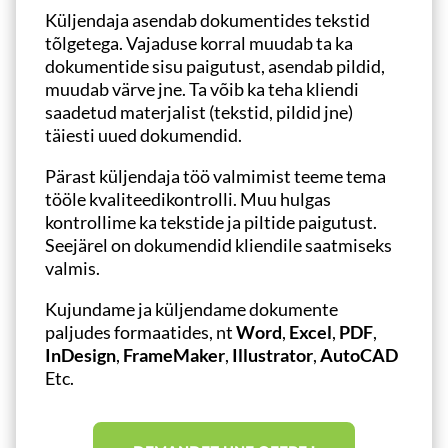
Küljendaja asendab dokumentides tekstid
tõlgetega. Vajaduse korral muudab ta ka
dokumentide sisu paigutust, asendab pildid,
muudab värve jne. Ta võib ka teha kliendi
saadetud materjalist (tekstid, pildid jne)
täiesti uued dokumendid.
Pärast küljendaja töö valmimist teeme tema
tööle kvaliteedikontrolli. Muu hulgas
kontrollime ka tekstide ja piltide paigutust.
Seejärel on dokumendid kliendile saatmiseks
valmis.
Kujundame ja küljendame dokumente
paljudes formaatides, nt
Word
,
Excel
,
PDF
,
InDesign
,
FrameMaker
,
Illustrator
,
AutoCAD
Etc.