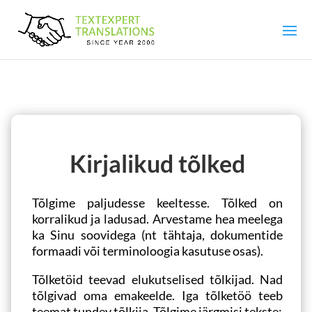
Kirjalikud tõlked
Tõlgime paljudesse keeltesse. Tõlked on
korralikud ja ladusad. Arvestame hea meelega
ka Sinu soovidega (nt tähtaja, dokumentide
formaadi või terminoloogia kasutuse osas).
Tõlketöid teevad elukutselised tõlkijad. Nad
tõlgivad oma emakeelde. Iga tõlketöö teeb
teemat tundev tõlkija. Tõlgime järgmisi tekste: