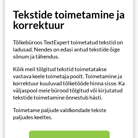
Tekstide toimetamine ja
korrektuur
Tõlkebüroos TextExpert toimetatud tekstid on
ladusad. Nendes on edasi antud tekstide õige
sõnum ja tähendus.
Kõik meil tõlgitud tekstid toimetatakse
vastava keele toimetaja poolt. Toimetamine ja
korrektuur kuuluvad tõlketööde hinna sisse. Ka
väljaspool meie bürood tõlgitud või kirjutatud
tekstide toimetamine õnnestub hästi.
Toimetame paljude valdkondade tekste
paljudes keeltes.